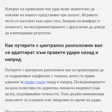
Изборът на правилния тип удар може значително да
повлияе на вашето представяне при патинг. Играчите
често се насочват към един стил, базиран на комфорт и
познатост, но експериментирането с двата може да доведе
до изненадващи резултати.
Как путерите с централно разположен вал
се адаптират към правите удари назад и
напред
Путерите с централно разположен вал са проектирани да
се подравняват перфектно с топката, което ги прави
идеални за
прави удари
назад и напред. Позиционирането
на вала позволява по-директна линия на видимост към
целта, подобрявайки точността. Този дизайн минимизира
шансовете за усукване или завъртане по време на удара.
При използването на путер с централно разположен вал,