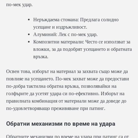
по-мек удар.
Неръждаема стомана: Предлага солидно
усещане и издръжливост.
Алуминий: Лек с по-мек удар.
Композитни материали: Често се използват за
вложки, за да подобрят усещането и обратната
връзка.
Освен това, изборът на материал за захвата също може да
повлияе на усещането. По-мек захват може да предостави
по-добра тактилна обратна връзка, позволявайки на
голфърите да усетят удара си по-ефективно. Изборът на
правилната комбинация от материали може да доведе до
по-удовлетворяващо преживяване при патинг.
Обратни механизми по време на удара
Обратните механизми по време на удара при патинг са от