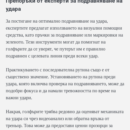
Препоръки от експерти за подравняване на
удара
За постигане на оптимално подравняване на удара,
експертите предлагат използването на визуални помощни
средства, като пръчки за подравняване или маркировки на
зеленото. Тези инструменти могат да помогнат на
голфърите да се уверят, че путерът им е правилно
подравнен с целевата линия преди всеки удар.
Практикуването с последователна рутина също е от
съществено значение. Установяването на рутина преди
удара, която включва проверка на подравняването, може да
подобри фокуса и да намали тревожността по време на
важни удари.
Накрая, голфърите трябва редовно да оценяват механиката
на удара си чрез видеоанализ или обратна връзка от
треньор. Това може да предостави ценни прозорци за