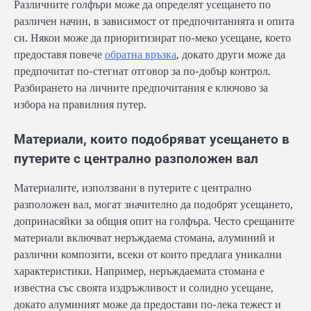
Различните голфъри може да определят усещането по
различен начин, в зависимост от предпочитанията и опита
си. Някои може да приоритизират по-меко усещане, което
предоставя повече
обратна връзка
, докато други може да
предпочитат по-стегнат отговор за по-добър контрол.
Разбирането на личните предпочитания е ключово за
избора на правилния путер.
Материали, които подобряват усещането в
путерите с централно разположен вал
Материалите, използвани в путерите с централно
разположен вал, могат значително да подобрят усещането,
допринасяйки за общия опит на голфъра. Често срещаните
материали включват неръждаема стомана, алуминий и
различни композити, всеки от които предлага уникални
характеристики. Например, неръждаемата стомана е
известна със своята издръжливост и солидно усещане,
докато алуминият може да предостави по-лека тежест и