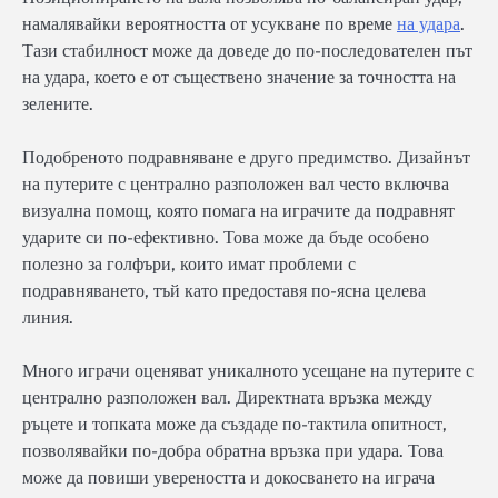
намалявайки вероятността от усукване по време
на удара
.
Тази стабилност може да доведе до по-последователен път
на удара, което е от съществено значение за точността на
зелените.
Подобреното подравняване е друго предимство. Дизайнът
на путерите с централно разположен вал често включва
визуална помощ, която помага на играчите да подравнят
ударите си по-ефективно. Това може да бъде особено
полезно за голфъри, които имат проблеми с
подравняването, тъй като предоставя по-ясна целева
линия.
Много играчи оценяват уникалното усещане на путерите с
централно разположен вал. Директната връзка между
ръцете и топката може да създаде по-тактила опитност,
позволявайки по-добра обратна връзка при удара. Това
може да повиши увереността и докосването на играча