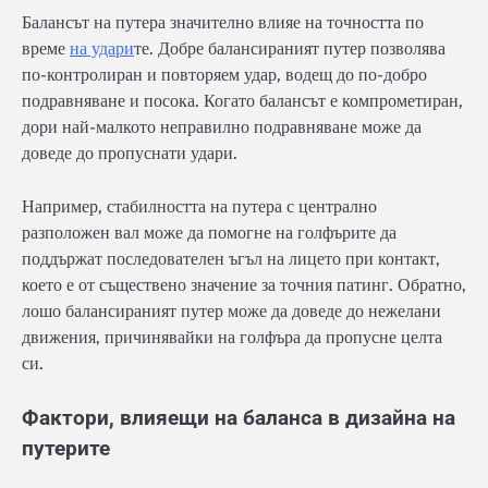
Балансът на путера значително влияе на точността по
време
на удари
те. Добре балансираният путер позволява
по-контролиран и повторяем удар, водещ до по-добро
подравняване и посока. Когато балансът е компрометиран,
дори най-малкото неправилно подравняване може да
доведе до пропуснати удари.
Например, стабилността на путера с централно
разположен вал може да помогне на голфърите да
поддържат последователен ъгъл на лицето при контакт,
което е от съществено значение за точния патинг. Обратно,
лошо балансираният путер може да доведе до нежелани
движения, причинявайки на голфъра да пропусне целта
си.
Фактори, влияещи на баланса в дизайна на
путерите