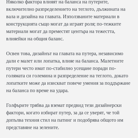
Няколко фактора влияят на баланса на путерите,
включително разпределението на теглото, дължината на
вала и дизайна на главата. Използваните материали в
конструкцията също могат да играят роля; по-тежките
материали могат да преместят центъра на тежестта,
влияейки на общия баланс.
Освен това, дизайнът на главата на путера, независимо
дали е малет или лопатка, влияе на баланса. Малетните
путери често имат по-стабилно усещане поради по-
голямата си големина и разпределение на теглото, докато
лопатките може да изискват повече умения за поддържане
на баланса по време на удара.
Голфърите трябва да вземат предвид тези дизайнерски
фактори, когато избират путер, за да се уверят, че той
допълва техния стил на патинг и подобрява общото им
представяне на зелените.