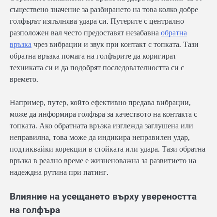
съществено значение за разбирането на това колко добре
голфърът изпълнява удара си. Путерите с централно
разположен вал често предоставят незабавна
обратна
връзка
чрез вибрации и звук при контакт с топката. Тази
обратна връзка помага на голфърите да коригират
техниката си и да подобрят последователността си с
времето.
Например, путер, който ефективно предава вибрации,
може да информира голфъра за качеството на контакта с
топката. Ако обратната връзка изглежда заглушена или
неправилна, това може да индикира неправилен удар,
подтиквайки корекции в стойката или удара. Тази обратна
връзка в реално време е жизненоважна за развитието на
надеждна рутина при патинг.
Влияние на усещането върху увереността
на голфъра