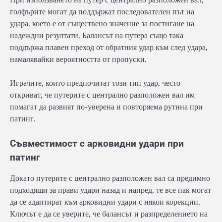
голфърите могат да поддържат последователен път на
удара, което е от съществено значение за постигане на
надеждни резултати. Балансът на путера също така
поддържа плавен преход от обратния удар към след удара,
намалявайки вероятността от пропуски.
Играчите, които предпочитат този тип удар, често
откриват, че путерите с централно разположен вал им
помагат да развият по-уверена и повторяема рутина при
патинг.
Съвместимост с арковидни удари при
патинг
Докато путерите с централно разположен вал са предимно
подходящи за прави удари назад и напред, те все пак могат
да се адаптират към арковидни удари с някои корекции.
Ключът е да се уверите, че балансът и разпределението на