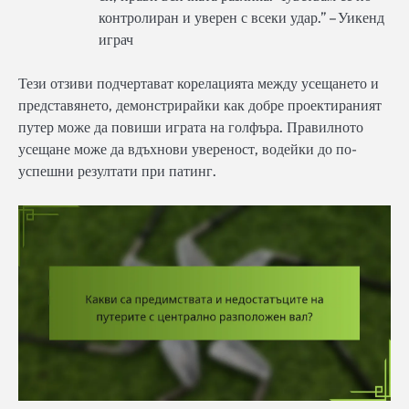
контролиран и уверен с всеки удар.” – Уикенд
играч
Тези отзиви подчертават корелацията между усещането и
представянето, демонстрирайки как добре проектираният
путер може да повиши играта на голфъра. Правилното
усещане може да вдъхнови увереност, водейки до по-
успешни резултати при патинг.