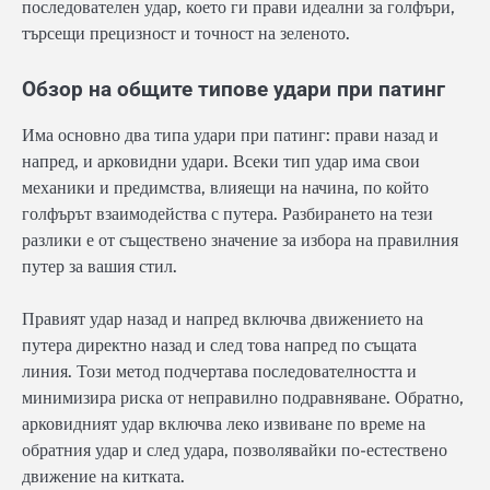
последователен удар, което ги прави идеални за голфъри,
търсещи прецизност и точност на зеленото.
Обзор на общите типове удари при патинг
Има основно два типа удари при патинг: прави назад и
напред, и арковидни удари. Всеки тип удар има свои
механики и предимства, влияещи на начина, по който
голфърът взаимодейства с путера. Разбирането на тези
разлики е от съществено значение за избора на правилния
путер за вашия стил.
Правият удар назад и напред включва движението на
путера директно назад и след това напред по същата
линия. Този метод подчертава последователността и
минимизира риска от неправилно подравняване. Обратно,
арковидният удар включва леко извиване по време на
обратния удар и след удара, позволявайки по-естествено
движение на китката.