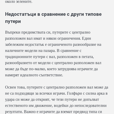
около зелените.
Недостатъци в сравнение с други типове
путери
Въпреки предимствата си, путерите с централно
разположен вал имат и някои ограничения. Един
забележим недостатък е ограниченото разнообразие на
наличните модели на пазара. В сравнение с
традиционните путери с вал, разположен в петата,
разнообразието от модели с централно разположен вал
може да бъде по-малко, което затруднява играчите да
намерят идеалното съответствие.
Освен това, путерите с централно разположен вал може да
не са подходящи за всички играчи. Голфъри с силна арка в
удара си може да открият, че тези путери не допълват
естественото им движение, водейки до непоследователни
резултати. Важно е играчите да вземат предвид типа си