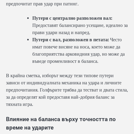
предпочитат прав удар при патинг.
Путери с централно разположен вал:
Предоставят балансирано усещане, идеално за
прави удари назад и напред.
Путери с вал, разположен в петата:
Често
имат повече висяне на носа, което може да
благоприятства арковидния удар, но може да
въведе променливост в баланса.
В крайна сметка, изборът между тези типове путери
зависи от индивидуалната механика на удара и личните
предпочитания. Голфърите трябва да тестват и двата стила,
за да определят кой предоставя най-добрия баланс за
тяхната игра.
Влияние на баланса върху точността по
време на ударите