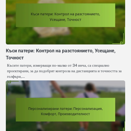
Къси патери: Контрол на разстоянието, Усещане,
Точност
Късите патери, измерващи по-малко от 34 инча, са специално
проектирани, за да подобрят контрола на дистанцията и точността за
голфъри,…