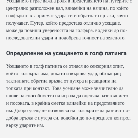
Усещането играе важна роля в представянето на путерите с
централно разположен вал, влияейки на начина, по който
голфърите възприемат удара си и обратната връзка, която
получават. Путер, който предоставя отлично усещане,
може да повиши увереността на голфъра, водейки до по-
последователни удари и подобрена точност на зеленото.
Определение на усещането в голф патинга
Усещането в голф патинга се отнася до сензорния опит,
който голфърът има, докато извършва удар, обхващащ
тактилната обратна връзка от путера и реакцията на
топката при контакт. Това усещане може значително да
влияе на способността на играча да оценява разстоянието
и посоката, в крайна сметка влияейки на представянето
им. Добро усещане позволява на голфърите да развият по-
добра връзка с путера си, водейки до по-прецизен контрол
върху ударите им.