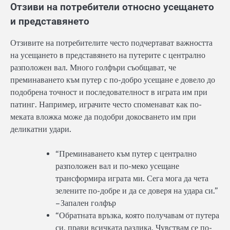
Отзиви на потребители относно усещането
и представянето
Отзивите на потребителите често подчертават важността
на усещането в представянето на путерите с централно
разположен вал. Много голфъри съобщават, че
преминаването към путер с по-добро усещане е довело до
подобрена точност и последователност в играта им при
патинг. Например, играчите често споменават как по-
меката вложка може да подобри докосването им при
деликатни удари.
“Преминаването към путер с централно
разположен вал и по-меко усещане
трансформира играта ми. Сега мога да чета
зелените по-добре и да се доверя на удара си.”
– Запален голфър
“Обратната връзка, която получавам от путера
си, прави всичката разлика. Чувствам се по-