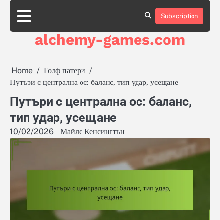
Skip
to
Subscription
About
About
About
Contact
Contact
Contact
Cookie
Cookie
Cookie
Cookie
Cookie
Privacy
Privacy
Privacy
Sitemap
Sitemap
Sitemap
Terms
Terms
Terms
content
Us
Us
Us
Us
Us
Us
Policy
Policy
Policy
Policy
Policy
Policy
Policy
Policy
and
and
and
alchemy-games.com
Conditions
Conditions
Conditions
Home
Голф патери
Путъри с централна ос: баланс, тип удар, усещане
Путъри с централна ос: баланс,
тип удар, усещане
10/02/2026
Майлс Кенсингтън