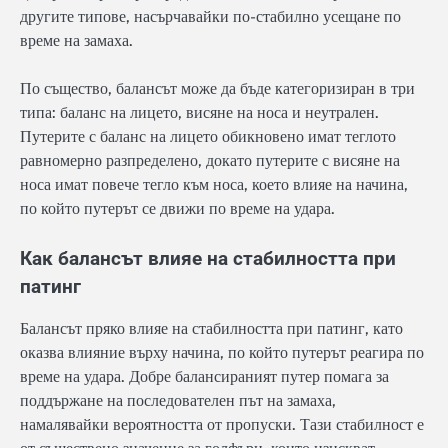
другите типове, насърчавайки по-стабилно усещане по
време на замаха.
По същество, балансът може да бъде категоризиран в три
типа: баланс на лицето, висяне на носа и неутрален.
Путерите с баланс на лицето обикновено имат теглото
равномерно разпределено, докато путерите с висяне на
носа имат повече тегло към носа, което влияе на начина,
по който путерът се движи по време на удара.
Как балансът влияе на стабилността при
патинг
Балансът пряко влияе на стабилността при патинг, като
оказва влияние върху начина, по който путерът реагира по
време на удара. Добре балансираният путер помага за
поддържане на последователен път на замаха,
намалявайки вероятността от пропуски. Тази стабилност е