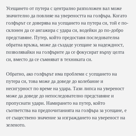
Усещането от путера с централно разположен вал може
значително да повлияе на увереността на голфъра. Когато
голфърът се доверява на усещането на путера си, той е по-
склонен да се ангажира с удара си, водейки до по-добро
представяне. Путер, който предоставя последователна
обратна връзка, може да създаде усещане за надеждност,
позволявайки на голфърите да се фокусират върху целта
си, вместо да се съмняват в техниката си.
Обратно, ако голфърът има проблеми с усещането на
путера си, това може да доведе до колебание и
несигурност по време на удара. Тази липса на увереност
може да доведе до непоследователно представяне и
пропуснати удари. Намирането на путер, който
съответства на предпочитанията на голфъра за усещане, е
от съществено значение за изграждането на увереност на
зеленото.