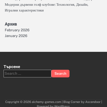
Модерни дървени голф клубове: Технология, Дизайн,
Игрални характеристики
Архив
February 2026
January 2026
Търсене
Search
for:
Copyright © 2026
alchemy-games.com
| Blog Corner by
Ascendoor
|
Powered by
WordPress
.