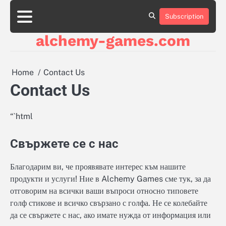
Skip
to
Subscription
About
About
About
Contact
Contact
Contact
Cookie
Cookie
Cookie
Cookie
Cookie
Privacy
Privacy
Privacy
Sitemap
Sitemap
Sitemap
Terms
Terms
Terms
content
Us
Us
Us
Us
Us
Us
Policy
Policy
Policy
Policy
Policy
Policy
Policy
Policy
and
and
and
alchemy-games.com
Conditions
Conditions
Conditions
Home
Contact Us
Contact Us
“`html
Свържете се с нас
Благодарим ви, че проявявате интерес към нашите
продукти и услуги! Ние в Alchemy Games сме тук, за да
отговорим на всички ваши въпроси относно типовете
голф стикове и всичко свързано с голфа. Не се колебайте
да се свържете с нас, ако имате нужда от информация или