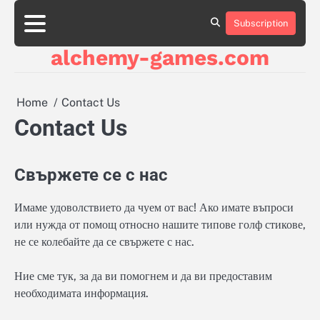
Skip
to
Subscription
About
About
About
Contact
Contact
Contact
Cookie
Cookie
Cookie
Cookie
Cookie
Privacy
Privacy
Privacy
Sitemap
Sitemap
Sitemap
Terms
Terms
Terms
content
Us
Us
Us
Us
Us
Us
Policy
Policy
Policy
Policy
Policy
Policy
Policy
Policy
and
and
and
alchemy-games.com
Conditions
Conditions
Conditions
Home
Contact Us
Contact Us
Свържете се с нас
Имаме удоволствието да чуем от вас! Ако имате въпроси
или нужда от помощ относно нашите типове голф стикове,
не се колебайте да се свържете с нас.
Ние сме тук, за да ви помогнем и да ви предоставим
необходимата информация.