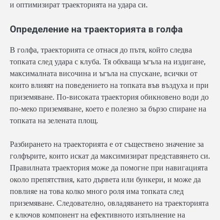
и оптимизират траекторията на удара си.
Определение на траекторията в голфа
В голфа, траекторията се отнася до пътя, който следва
топката след удара с клуба. Тя обхваща ъгъла на издигане,
максималната височина и ъгъла на спускане, всички от
които влияят на поведението на топката във въздуха и при
приземяване. По-високата траектория обикновено води до
по-меко приземяване, което е полезно за бързо спиране на
топката на зелената площ.
Разбирането на траекторията е от съществено значение за
голфърите, които искат да максимизират представянето си.
Правилната траектория може да помогне при навигацията
около препятствия, като дървета или бункери, и може да
повлияе на това колко много роля има топката след
приземяване. Следователно, овладяването на траекторията
е ключов компонент на ефективното изпълнение на