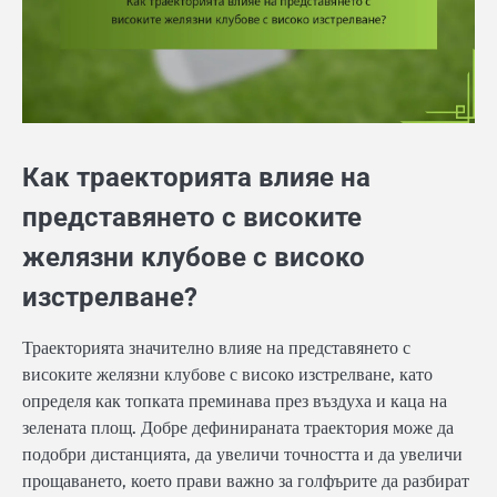
Как траекторията влияе на
представянето с високите
желязни клубове с високо
изстрелване?
Траекторията значително влияе на представянето с
високите желязни клубове с високо изстрелване, като
определя как топката преминава през въздуха и каца на
зелената площ. Добре дефинираната траектория може да
подобри дистанцията, да увеличи точността и да увеличи
прощаването, което прави важно за голфърите да разбират