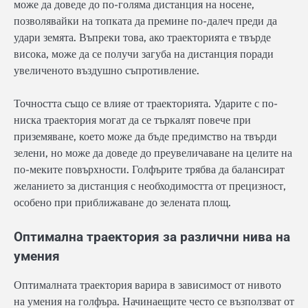
може да доведе до по-голяма дистанция на носене,
позволявайки на топката да премине по-далеч преди да
удари земята. Въпреки това, ако траекторията е твърде
висока, може да се получи загуба на дистанция поради
увеличеното въздушно съпротивление.
Точността също се влияе от траекторията. Ударите с по-
ниска траектория могат да се търкалят повече при
приземяване, което може да бъде предимство на твърди
зелени, но може да доведе до преувеличаване на целите на
по-меките повърхности. Голфърите трябва да балансират
желанието за дистанция с необходимостта от прецизност,
особено при приближаване до зелената площ.
Оптимална траектория за различни нива на
умения
Оптималната траектория варира в зависимост от нивото
на умения на голфъра. Начинаещите често се възползват от