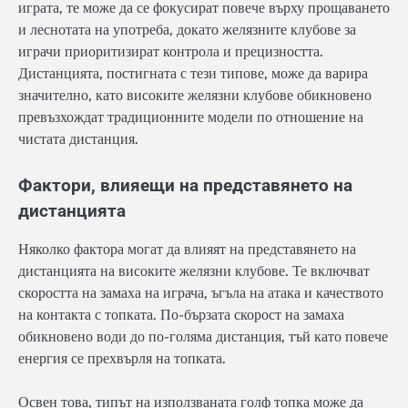
играта, те може да се фокусират повече върху прощаването
и леснотата на употреба, докато желязните клубове за
играчи приоритизират контрола и прецизността.
Дистанцията, постигната с тези типове, може да варира
значително, като високите желязни клубове обикновено
превъзхождат традиционните модели по отношение на
чистата дистанция.
Фактори, влияещи на представянето на
дистанцията
Няколко фактора могат да влияят на представянето на
дистанцията на високите желязни клубове. Те включват
скоростта на замаха на играча, ъгъла на атака и качеството
на контакта с топката. По-бързата скорост на замаха
обикновено води до по-голяма дистанция, тъй като повече
енергия се прехвърля на топката.
Освен това, типът на използваната голф топка може да