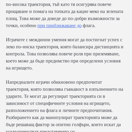
по-висока траектория, тъй като тя осигурява повече
прощаване и помага на топката да кацне меко на зелената
площ. Това може да доведе до по-добри възможности за
точки, особено
при приближаване до
флага.
Играчите с междинни умения могат да постигнат успех с
леко по-ниска траектория, която балансира дистанцията и
контрола. Това позволява повече роля при приземяване,
което може да бъде предимство при определени условия
на игрището.
Напредналите играчи обикновено предпочитат
траектория, която позволява гъвкавост в изпълнението на
ударите. Те могат да регулират траекторията си в
зависимост от специфичните условия на игрището,
разположението на флага и личните предпочитания.
Разбирането как да манипулират траекторията може да
бъде решаващ фактор за опитни голфъри, които искат да
усъвършенстват представянето си.