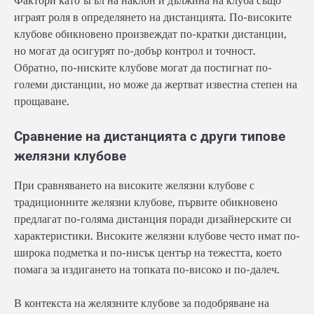
Фактори като ъгъл на наклон и дължина на клуба също
играят роля в определянето на дистанцията. По-високите
клубове обикновено произвеждат по-кратки дистанции,
но могат да осигурят по-добър контрол и точност.
Обратно, по-ниските клубове могат да постигнат по-
големи дистанции, но може да жертват известна степен на
прощаване.
Сравнение на дистанцията с други типове
желязни клубове
При сравняването на високите желязни клубове с
традиционните желязни клубове, първите обикновено
предлагат по-голяма дистанция поради дизайнерските си
характеристики. Високите желязни клубове често имат по-
широка подметка и по-нисък център на тежестта, което
помага за издигането на топката по-високо и по-далеч.
В контекста на желязните клубове за подобряване на