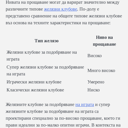
Нивата на прощаване могат да варират значително между
различните типове
желязни клубове
. По-долу е
представено сравнение на общите типове желязни клубове
въз основа на техните характеристики на прощаване:
Ниво на
Тип желязо
прощаване
Желязни клубове за подобряване на
Високо
играта
Супер желязни клубове за подобряване
Много високо
на играта
Играчески желязни клубове
Умерено
Класически желязни клубове
Ниско
Желязните клубове за подобряване
на играта
и супер
желязните клубове за подобряване на играта са
проектирани специално за по-високо прощаване, което ги
прави идеални за по-малко опитни играчи. В контекста на