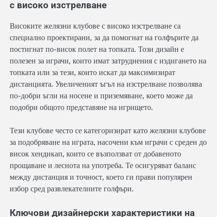
с високо изстрелване
Високите желязни клубове с високо изстрелване са
специално проектирани, за да помогнат на голфърите да
постигнат по-висок полет на топката. Този дизайн е
полезен за играчи, които имат затруднения с издигането на
топката или за тези, които искат да максимизират
дистанцията. Увеличеният ъгъл на изстрелване позволява
по-добри ъгли на носене и приземяване, което може да
подобри общото представяне на игрището.
Тези клубове често се категоризират като желязни клубове
за подобряване на играта, насочени към играчи с среден до
висок хендикап, които се възползват от добавеното
прощаване и леснота на употреба. Те осигуряват баланс
между дистанция и точност, което ги прави популярен
избор сред развлекателните голфъри.
Ключови дизайнерски характеристики на