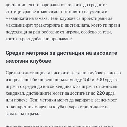
дистанции, често вариращи от ниските до средните
стотици ярдове в зависимост от нивото на умения и
механиката на замаха. Тези клубове са проектирани да
максимизират траекторията и дистанцията, което ги прави
подходящи за разнообразие от играчи, особено за тези,
които търсят добавено прощаване.
Средни метрики за дистанция на високите
желязни клубове
Средната дистанция за високите желязни клубове с високо
изстрелване обикновено попада между 150 и 200 ярда за
играчи с среден до висок хендикап. За играчи с по-нисък
хендикап, дистанциите могат да достигнат до 220 ярда
или повече. Тези метрики могат да варират в зависимост
от конкретния модел на клуба и характеристиките на
замаха на играча.