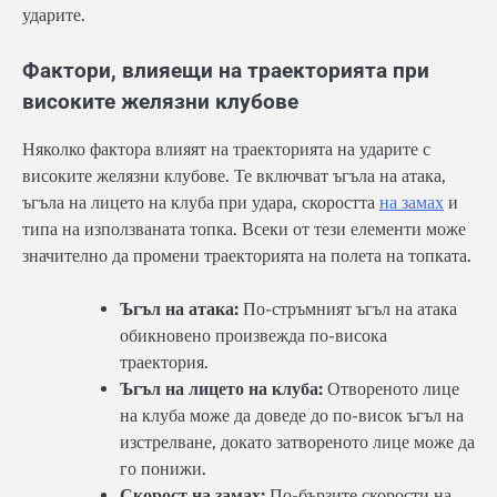
ударите.
Фактори, влияещи на траекторията при
високите желязни клубове
Няколко фактора влияят на траекторията на ударите с
високите желязни клубове. Те включват ъгъла на атака,
ъгъла на лицето на клуба при удара, скоростта
на замах
и
типа на използваната топка. Всеки от тези елементи може
значително да промени траекторията на полета на топката.
Ъгъл на атака:
По-стръмният ъгъл на атака
обикновено произвежда по-висока
траектория.
Ъгъл на лицето на клуба:
Отвореното лице
на клуба може да доведе до по-висок ъгъл на
изстрелване, докато затвореното лице може да
го понижи.
Скорост на замах:
По-бързите скорости на