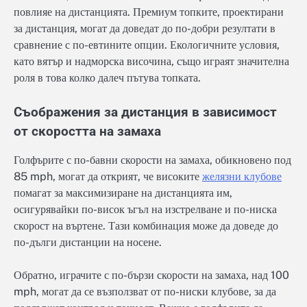
повлияе на дистанцията. Премиум топките, проектирани
за дистанция, могат да доведат до по-добри резултати в
сравнение с по-евтините опции. Екологичните условия,
като вятър и надморска височина, също играят значителна
роля в това колко далеч пътува топката.
Съображения за дистанция в зависимост
от скоростта на замаха
Голфърите с по-бавни скорости на замаха, обикновено под
85 mph, могат да открият, че високите
желязни клубове
помагат за максимизиране на дистанцията им,
осигурявайки по-висок ъгъл на изстрелване и по-ниска
скорост на въртене. Тази комбинация може да доведе до
по-дълги дистанции на носене.
Обратно, играчите с по-бързи скорости на замаха, над 100
mph, могат да се възползват от по-ниски клубове, за да