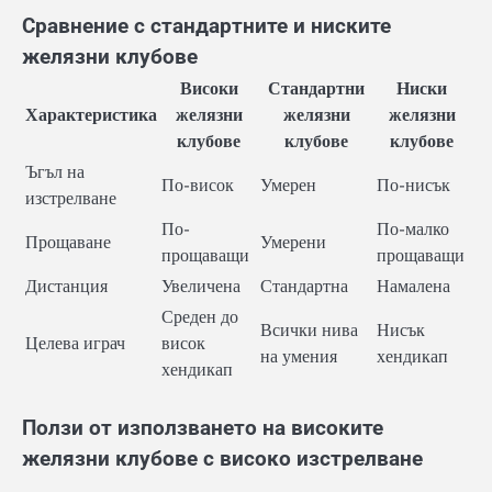
Сравнение с стандартните и ниските
желязни клубове
Високи
Стандартни
Ниски
Характеристика
желязни
желязни
желязни
клубове
клубове
клубове
Ъгъл на
По-висок
Умерен
По-нисък
изстрелване
По-
По-малко
Прощаване
Умерени
прощаващи
прощаващи
Дистанция
Увеличена
Стандартна
Намалена
Среден до
Всички нива
Нисък
Целева играч
висок
на умения
хендикап
хендикап
Ползи от използването на високите
желязни клубове с високо изстрелване