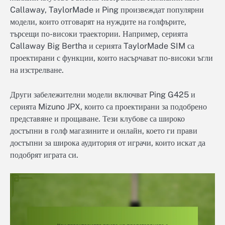
Callaway, TaylorMade и Ping произвеждат популярни
модели, които отговарят на нуждите на голфърите,
търсещи по-високи траектории. Например, серията
Callaway Big Bertha и серията TaylorMade SIM са
проектирани с функции, които насърчават по-високи ъгли
на изстрелване.
Други забележителни модели включват Ping G425 и
серията Mizuno JPX, които са проектирани за подобрено
представяне и прощаване. Тези клубове са широко
достъпни в голф магазините и онлайн, което ги прави
достъпни за широка аудитория от играчи, които искат да
подобрят играта си.