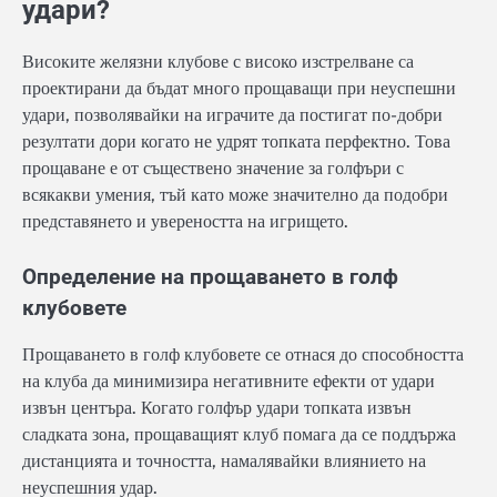
удари?
Високите желязни клубове с високо изстрелване са
проектирани да бъдат много прощаващи при неуспешни
удари, позволявайки на играчите да постигат по-добри
резултати дори когато не удрят топката перфектно. Това
прощаване е от съществено значение за голфъри с
всякакви умения, тъй като може значително да подобри
представянето и увереността на игрището.
Определение на прощаването в голф
клубовете
Прощаването в голф клубовете се отнася до способността
на клуба да минимизира негативните ефекти от удари
извън центъра. Когато голфър удари топката извън
сладката зона, прощаващият клуб помага да се поддържа
дистанцията и точността, намалявайки влиянието на
неуспешния удар.