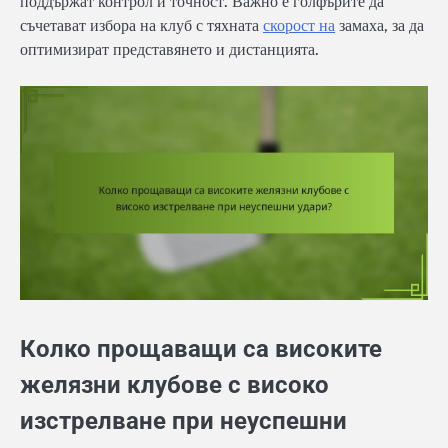
поддържат контрол и точност. Важно е голфърите да
съчетават избора на клуб с тяхната
скорост на
замаха, за да
оптимизират представянето и дистанцията.
Колко прощаващи са високите
желязни клубове с високо
изстрелване при неуспешни