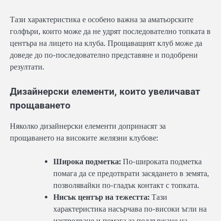
Тази характеристика е особено важна за аматьорските
голфъри, които може да не удрят последователно топката в
центъра на лицето на клуба. Прощаващият клуб може да
доведе до по-последователно представяне и подобрени
резултати.
Дизайнерски елементи, които увеличават
прощаването
Няколко дизайнерски елементи допринасят за
прощаването на високите желязни клубове:
Широка подметка:
По-широката подметка
помага да се предотврати засядането в земята,
позволявайки по-гладък контакт с топката.
Нисък център на тежестта:
Тази
характеристика насърчава по-високи ъгли на
изстрелване и помага за поддържане на