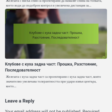
Железата с нисък спин са проектирани да намалят спина на топката,
което води до подобрен контрол и увеличена дистанция за…
Клубове с куха задна част: Прошка, Разстояние,
Последователност
Железата с куха задна част са проектирани с куха задна част, която
значително увеличава толерантността при удари извън центъра,
което…
Leave a Reply
Your email address will not be published.
Required