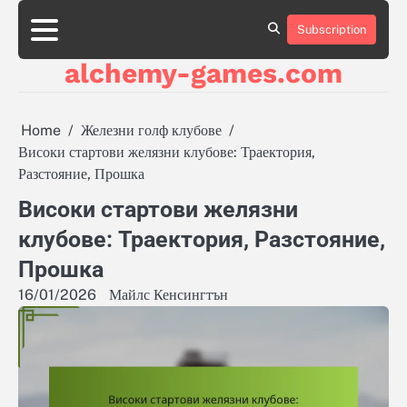
Skip
to
Subscription
About
About
About
Contact
Contact
Contact
Cookie
Cookie
Cookie
Cookie
Cookie
Privacy
Privacy
Privacy
Sitemap
Sitemap
Sitemap
Terms
Terms
Terms
content
Us
Us
Us
Us
Us
Us
Policy
Policy
Policy
Policy
Policy
Policy
Policy
Policy
and
and
and
alchemy-games.com
Conditions
Conditions
Conditions
Home
Железни голф клубове
Високи стартови желязни клубове: Траектория,
Разстояние, Прошка
Високи стартови желязни
клубове: Траектория, Разстояние,
Прошка
16/01/2026
Майлс Кенсингтън