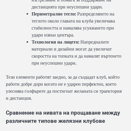
дистанцията при неуспешни удари.
Периметрално тегло:
Разпределянето на
теглото около главата на клуба увеличава
стабилността и намалява усукването при
удари извън центъра.
Технология на лицето:
Напредналите
материали и дизайни могат да увеличат
скоростта на топката и да намалят въртенето
при неуспешни удари.
Тези елементи работят заедно, за да създадат клуб, който
работи добре дори когато не е ударен перфектно, което
улеснява голфърите да постигнат желаната си траектория
и дистанция.
Сравнение на нивата на прощаване между
различните типове желязни клубове