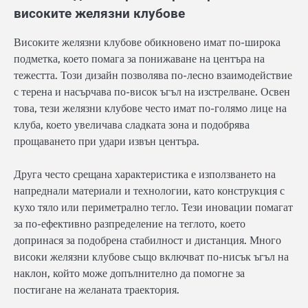
високите желязни клубове
Високите желязни клубове обикновено имат по-широка
подметка, което помага за понижаване на центъра на
тежестта. Този дизайн позволява по-лесно взаимодействие
с терена и насърчава по-висок ъгъл на изстрелване. Освен
това, тези желязни клубове често имат по-голямо лице на
клуба, което увеличава сладката зона и подобрява
прощаването при удари извън центъра.
Друга често срещана характеристика е използването на
напреднали материали и технологии, като конструкция с
кухо тяло или периметрално тегло. Тези иновации помагат
за по-ефективно разпределение на теглото, което
допринася за подобрена стабилност и дистанция. Много
високи желязни клубове също включват по-нисък ъгъл на
наклон, който може допълнително да помогне за
постигане на желаната траектория.