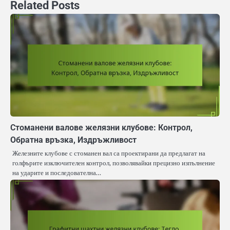
Related Posts
Стоманени валове желязни клубове: Контрол,
Обратна връзка, Издръжливост
Железните клубове с стоманен вал са проектирани да предлагат на
голфърите изключителен контрол, позволявайки прецизно изпълнение
на ударите и последователна…