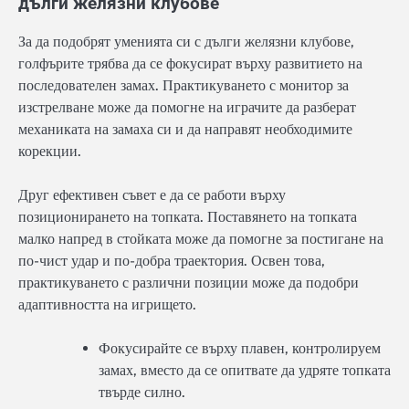
дълги желязни клубове
За да подобрят уменията си с дълги желязни клубове,
голфърите трябва да се фокусират върху развитието на
последователен замах. Практикуването с монитор за
изстрелване може да помогне на играчите да разберат
механиката на замаха си и да направят необходимите
корекции.
Друг ефективен съвет е да се работи върху
позиционирането на топката. Поставянето на топката
малко напред в стойката може да помогне за постигане на
по-чист удар и по-добра траектория. Освен това,
практикуването с различни позиции може да подобри
адаптивността на игрището.
Фокусирайте се върху плавен, контролируем
замах, вместо да се опитвате да удряте топката
твърде силно.