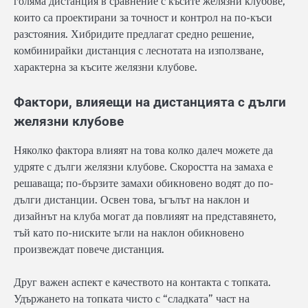
голяма дистанция в сравнение с късите желязни клубове,
които са проектирани за точност и контрол на по-къси
разстояния. Хибридите предлагат средно решение,
комбинирайки дистанция с леснотата на използване,
характерна за късите желязни клубове.
Фактори, влияещи на дистанцията с дълги
желязни клубове
Няколко фактора влияят на това колко далеч можете да
удряте с дълги желязни клубове. Скоростта на замаха е
решаваща; по-бързите замахи обикновено водят до по-
дълги дистанции. Освен това, ъгълът на наклон и
дизайнът на клуба могат да повлияят на представянето,
тъй като по-ниските ъгли на наклон обикновено
произвеждат повече дистанция.
Друг важен аспект е качеството на контакта с топката.
Удържането на топката чисто с “сладката” част на