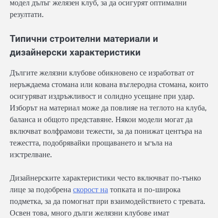
модел дълъг желязен клуб, за да осигурят оптимални
резултати.
Типични строителни материали и
дизайнерски характеристики
Дългите желязни клубове обикновено се изработват от
неръждаема стомана или кована въглеродна стомана, които
осигуряват издръжливост и солидно усещане при удар.
Изборът на материал може да повлияе на теглото на клуба,
баланса и общото представяне. Някои модели могат да
включват волфрамови тежести, за да понижат центъра на
тежестта, подобрявайки прощаването и ъгъла на
изстрелване.
Дизайнерските характеристики често включват по-тънко
лице за подобрена
скорост на
топката и по-широка
подметка, за да помогнат при взаимодействието с тревата.
Освен това, много дълги желязни клубове имат