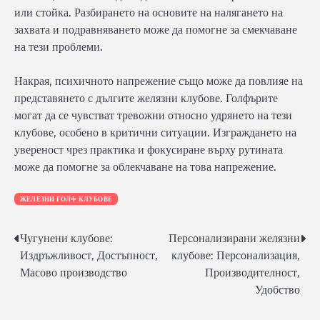
или стойка. Разбирането на основите на налягането на
захвата и подравняването може да помогне за смекчаване
на тези проблеми.
Накрая, психичното напрежение също може да повлияе на
представянето с дългите желязни клубове. Голфърите
могат да се чувстват тревожни относно удрянето на тези
клубове, особено в критични ситуации. Изграждането на
увереност чрез практика и фокусиране върху рутината
може да помогне за облекчаване на това напрежение.
ЖЕЛЕЗНИ ГОЛФ КЛУБОВЕ
Чугунени клубове:
Персонализирани желязни
Post
Издръжливост, Достъпност,
клубове: Персонализация,
navigation
Масово производство
Производителност,
Удобство