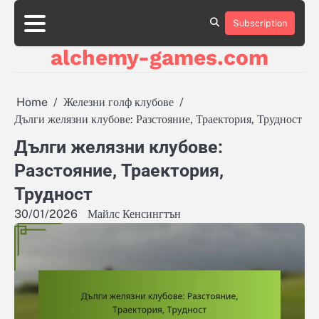
Skip
to
Subscription
About
About
About
Contact
Contact
Contact
Cookie
Cookie
Cookie
Cookie
Cookie
Privacy
Privacy
Privacy
Sitemap
Sitemap
Sitemap
Terms
Terms
Terms
content
Us
Us
Us
Us
Us
Us
Policy
Policy
Policy
Policy
Policy
Policy
Policy
Policy
and
and
and
alchemy-games.com
Conditions
Conditions
Conditions
Home
Железни голф клубове
Дълги желязни клубове: Разстояние, Траектория, Трудност
Дълги желязни клубове:
Разстояние, Траектория,
Трудност
30/01/2026
Майлс Кенсингтън