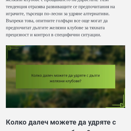
тенденция отразява развиващите се предпочитания на
играчите, търсещи по-лесни за удряне алтернативи.
Въпреки това, опитните голфъри все още могат да
предпочитат дългите желязни клубове за тяхната
прецизност и контрол в специфични ситуации.
Колко далеч можете да удряте с