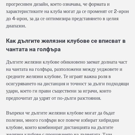
прогресивен дизайн, което означава, че формата и
характеристиките на клуба могат да се променят от 2-ирон
до 4-ирон, за да се оптимизира представянето в целия
диапазон.
Как дългите желязни клубове се вписват в
чантата на голфъра
Дългите желязни клубове обикновено заемат долната част
на чантата на голфъра, разположени между уеджовете и
средните желязни клубове. Те играят важна роля в
осигуряването на дистанция и точност за дълги подходящи
удари, което ги прави съществени за играчи, които
предпочитат да удрят от по-дълги разстояния.
Въпреки че дългите желязни клубове могат да бъдат
полезни, много голфъри все повече избират хибридни
клубове, които комбинират дистанцията на дългите
желязни клубове с прощаването на дърветата. Тази