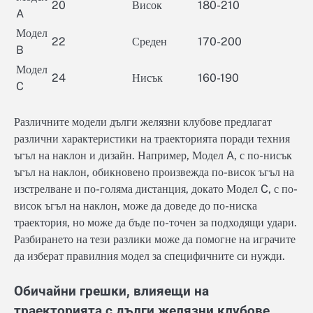
20
Висок
180-210
A
Модел
22
Среден
170-200
B
Модел
24
Нисък
160-190
C
Различните модели дълги желязни клубове предлагат
различни характеристики на траекторията поради техния
ъгъл на наклон и дизайн. Например, Модел A, с по-нисък
ъгъл на наклон, обикновено произвежда по-висок ъгъл на
изстрелване и по-голяма дистанция, докато Модел C, с по-
висок ъгъл на наклон, може да доведе до по-ниска
траектория, но може да бъде по-точен за подходящи удари.
Разбирането на тези разлики може да помогне на играчите
да изберат правилния модел за специфичните си нужди.
Обичайни грешки, влияещи на
траекторията с дълги желязни клубове