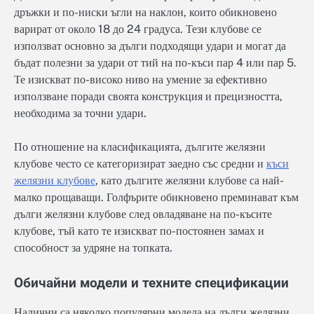
дръжки и по-ниски ъгли на наклон, които обикновено
варират от около 18 до 24 градуса. Тези клубове се
използват основно за дълги подходящи удари и могат да
бъдат полезни за удари от тий на по-къси пар 4 или пар 5.
Те изискват по-високо ниво на умение за ефективно
използване поради своята конструкция и прецизността,
необходима за точни удари.
По отношение на класификацията, дългите желязни
клубове често се категоризират заедно със средни и
къси
желязни клубове
, като дългите желязни клубове са най-
малко прощаващи. Голфърите обикновено преминават към
дълги желязни клубове след овладяване на по-късите
клубове, тъй като те изискват по-постоянен замах и
способност за удряне на топката.
Обичайни модели и техните спецификации
Налични са няколко популярни модела на дълги желязни