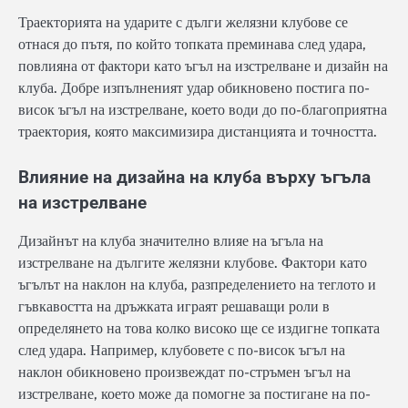
Траекторията на ударите с дълги желязни клубове се
отнася до пътя, по който топката преминава след удара,
повлияна от фактори като ъгъл на изстрелване и дизайн на
клуба. Добре изпълненият удар обикновено постига по-
висок ъгъл на изстрелване, което води до по-благоприятна
траектория, която максимизира дистанцията и точността.
Влияние на дизайна на клуба върху ъгъла
на изстрелване
Дизайнът на клуба значително влияе на ъгъла на
изстрелване на дългите желязни клубове. Фактори като
ъгълът на наклон на клуба, разпределението на теглото и
гъвкавостта на дръжката играят решаващи роли в
определянето на това колко високо ще се издигне топката
след удара. Например, клубовете с по-висок ъгъл на
наклон обикновено произвеждат по-стръмен ъгъл на
изстрелване, което може да помогне за постигане на по-