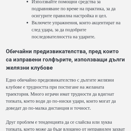
Използвайте помощни средства за
подравняване по време на практика, за да
осигурите правилна настройка и цел.
Включете упражнения, които акцентират на
след удара, за да подобрите
последователността на ударите.
Обичайни предизвикателства, пред които
са изправени голфърите, използващи дълги
желязни клубове
Едно обичайно предизвикателство с дългите желязни
клубове е трудността при постигане на желаната
траектория. Много играчи имат трудности да вдигнат
топката, което води до по-ниски удари, които могат да
доведат до по-малка дистанция и точност.
Друг проблем е тенденцията да се слайсва или хуква
топката, което може да бъде влошено от неправилен захват