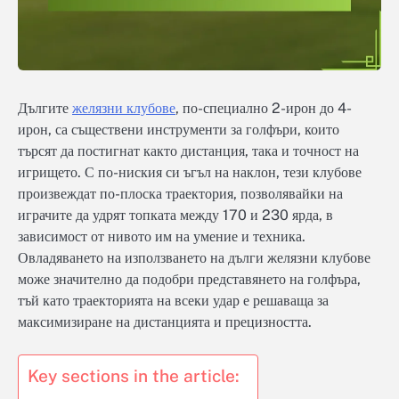
Дългите
желязни клубове
, по-специално 2-ирон до 4-
ирон, са съществени инструменти за голфъри, които
търсят да постигнат както дистанция, така и точност на
игрището. С по-ниския си ъгъл на наклон, тези клубове
произвеждат по-плоска траектория, позволявайки на
играчите да удрят топката между 170 и 230 ярда, в
зависимост от нивото им на умение и техника.
Овладяването на използването на дълги желязни клубове
може значително да подобри представянето на голфъра,
тъй като траекторията на всеки удар е решаваща за
максимизиране на дистанцията и прецизността.
Key sections in the article: