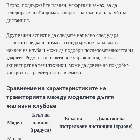
Второ, поддържайте плавен, ускоряващ замах, за да
генерирате необходимата скорост на главата на клуба за
дистанция.
Друг важен аспект е да следвате напълно след удара.
Пълното следване помага за поддържане на ъгъла на
наклон на клуба и може да подобри последователността на
ударите. Редовната практика с упражнения, които
акцентират на тези техники, може да доведе до по-добър
контрол на траекторията с времето.
Сравнение на характеристиките на
траекторията между моделите дълги
желязни клубове
Ъгъл на
Ъгъл на
Диапазон на
Модел
наклон
изстрелване
дистанция (ярдове)
(градуси)
Модел