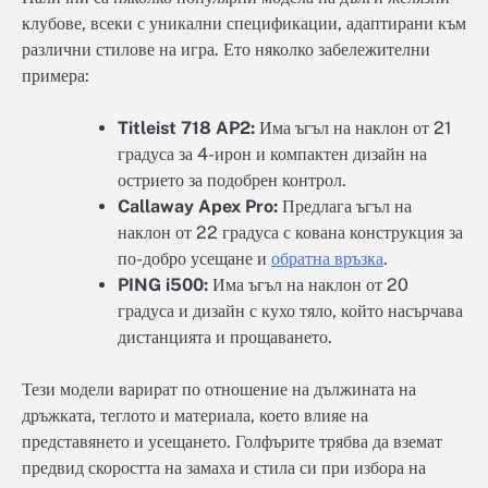
клубове, всеки с уникални спецификации, адаптирани към
различни стилове на игра. Ето няколко забележителни
примера:
Titleist 718 AP2:
Има ъгъл на наклон от 21
градуса за 4-ирон и компактен дизайн на
острието за подобрен контрол.
Callaway Apex Pro:
Предлага ъгъл на
наклон от 22 градуса с кована конструкция за
по-добро усещане и
обратна връзка
.
PING i500:
Има ъгъл на наклон от 20
градуса и дизайн с кухо тяло, който насърчава
дистанцията и прощаването.
Тези модели варират по отношение на дължината на
дръжката, теглото и материала, което влияе на
представянето и усещането. Голфърите трябва да вземат
предвид скоростта на замаха и стила си при избора на