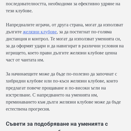
последователността, необходими за ефективно удряне на
тези клубове.
Напредналите играчи, от друга страна, могат да използват
дългите
желязни клубове
, за да постигнат по-голяма
дистанция и контрол. Те могат да използват уменията си,
за да оформят удари и да навигират в различни условия на
игрището, което прави дългите желязни клубове ценна
част от чантата им.
За начинаещите може да бъде по-полезно да започнат с
хибридни клубове или по-къси желязни клубове, които
предлагат повече прощаване и по-високи ъгли на
изстрелване. С напредването на уменията им,
преминаването към дълги желязни клубове може да бъде
естествена прогресия.
Съвети за подобряване на уменията с