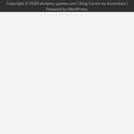
Copyright © 2026
alchemy-games.com
| Blog Corner by
Ascendoor
|
Powered by
WordPress
.