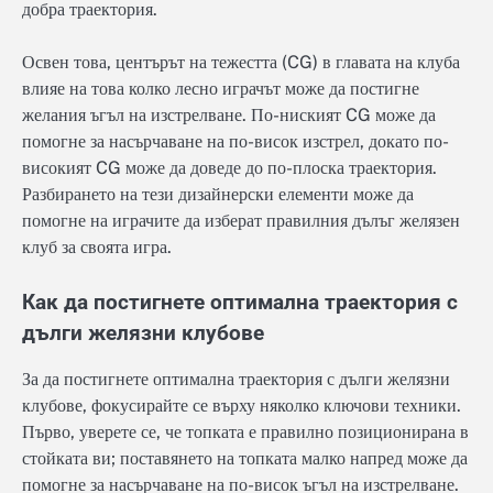
добра траектория.
Освен това, центърът на тежестта (CG) в главата на клуба
влияе на това колко лесно играчът може да постигне
желания ъгъл на изстрелване. По-ниският CG може да
помогне за насърчаване на по-висок изстрел, докато по-
високият CG може да доведе до по-плоска траектория.
Разбирането на тези дизайнерски елементи може да
помогне на играчите да изберат правилния дълъг желязен
клуб за своята игра.
Как да постигнете оптимална траектория с
дълги желязни клубове
За да постигнете оптимална траектория с дълги желязни
клубове, фокусирайте се върху няколко ключови техники.
Първо, уверете се, че топката е правилно позиционирана в
стойката ви; поставянето на топката малко напред може да
помогне за насърчаване на по-висок ъгъл на изстрелване.