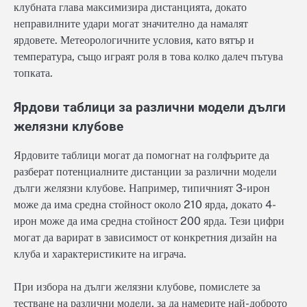
клубната глава максимизира дистанцията, докато
неправилните удари могат значително да намалят
ярдовете. Метеорологичните условия, като вятър и
температура, също играят роля в това колко далеч пътува
топката.
Ярдови таблици за различни модели дълги
желязни клубове
Ярдовите таблици могат да помогнат на голфърите да
разберат потенциалните дистанции за различни модели
дълги желязни клубове. Например, типичният 3-ирон
може да има средна стойност около 210 ярда, докато 4-
ирон може да има средна стойност 200 ярда. Тези цифри
могат да варират в зависимост от конкретния дизайн на
клуба и характеристиките на играча.
При избора на дълги желязни клубове, помислете за
тестване на различни модели, за да намерите най-доброто