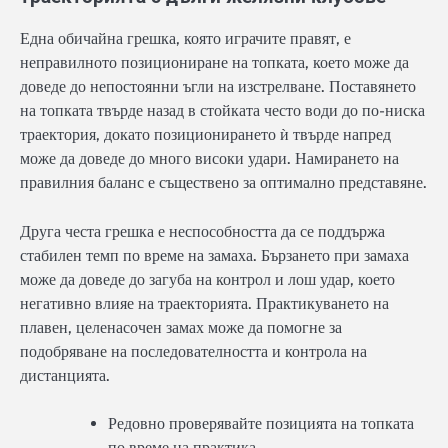
Една обичайна грешка, която играчите правят, е
неправилното позициониране на топката, което може да
доведе до непостоянни ъгли на изстрелване. Поставянето
на топката твърде назад в стойката често води до по-ниска
траектория, докато позиционирането ѝ твърде напред
може да доведе до много високи удари. Намирането на
правилния баланс е съществено за оптимално представяне.
Друга честа грешка е неспособността да се поддържа
стабилен темп по време на замаха. Бързането при замаха
може да доведе до загуба на контрол и лош удар, което
негативно влияе на траекторията. Практикуването на
плавен, целенасочен замах може да помогне за
подобряване на последователността и контрола на
дистанцията.
Редовно проверявайте позицията на топката
по време на практика.